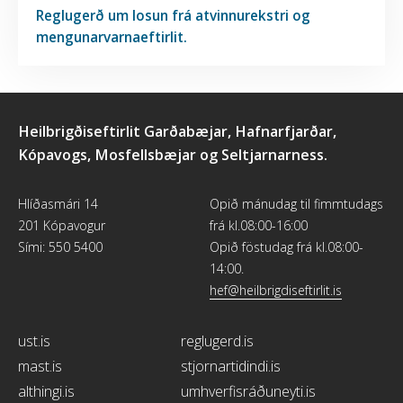
Reglugerð um losun frá atvinnurekstri og
mengunarvarnaeftirlit.
Heilbrigðiseftirlit Garðabæjar, Hafnarfjarðar,
Kópavogs, Mosfellsbæjar og Seltjarnarness.
Hlíðasmári 14
Opið mánudag til fimmtudags
201 Kópavogur
frá kl.08:00-16:00
Sími: 550 5400
Opið föstudag frá kl.08:00-
14:00.
hef@heilbrigdiseftirlit.is
ust.is
reglugerd.is
mast.is
stjornartidindi.is
althingi.is
umhverfisráðuneyti.is