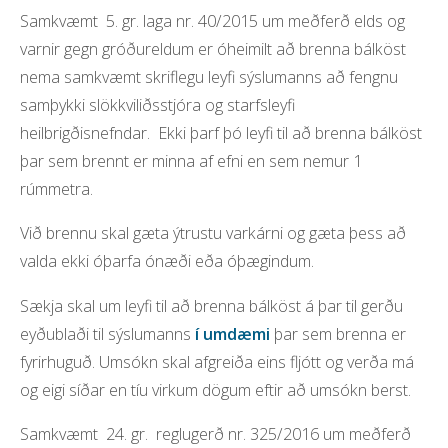
umhverfi.
Samkvæmt 5. gr. laga nr. 40/2015 um meðferð elds og
varnir gegn gróðureldum er óheimilt að brenna bálköst
Neysluvatn
nema samkvæmt skriflegu leyfi sýslumanns að fengnu
Hreint vatn til neyslu hefur verið talin auðlegð sem
samþykki slökkviliðsstjóra og starfsleyfi
landsmenn eigi að hafa aðgang að.
heilbrigðisnefndar. Ekki þarf þó leyfi til að brenna bálköst
Vatnsveita Garðabæjar
Umhverfiseftirlit
þar sem brennt er minna af efni en sem nemur 1
Vatnsveita Hafnarfjarðar
rúmmetra.
Umhverfiseftirlit tekur til eftirlits með þeim
þáttum sem eiga að fyrirbyggja eða draga úr
Vatnsveita Kópavogs
Við brennu skal gæta ýtrustu varkárni og gæta þess að
mengun lofts, láðs eða lagar.
Vatnsvernd
valda ekki óþarfa ónæði eða óþægindum.
Matvælaeftirlit
Sækja skal um leyfi til að brenna bálköst á þar til gerðu
Starfsemi matvælaeftirlits og hlutverk
eyðublaði til sýslumanns
í umdæmi
þar sem brenna er
Vöktun á umhverfi
fyrirhuguð. Umsókn skal afgreiða eins fljótt og verða má
og eigi síðar en tíu virkum dögum eftir að umsókn berst.
Gæði lofts, vatns og land
Loftgæði
Samkvæmt 24. gr. reglugerð nr. 325/2016 um meðferð
Fundargerðir