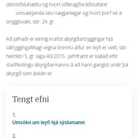
útbreiðsluhættu og hvort viðbragðsráðstafanir
Umsóknir
umsækjanda séu nægjanlegar og hvort þörf sé á
Umsóknir um leyfi frá heilbrigðiseftirliti
öryggisvakt, sbr. 24. gr.
Hafnarfjarðar- og Kópavogssvæðis
Starfsleyfi
Að jafnaði er einnig krafist ábyrgðartryggingar hjá
Tóbaksleyfi
vátryggingafélagi vegna brennu áður en leyfi er veitt, sbr.
Skráning hundahalds
heimild í 5. gr. laga 40/2015. Jafnframt er kallað eftir
staðfestingu ábyrgðarmanns á að hann gangist undir þá
ábyrgð sem áskilin er.
Tengt efni
Umsókn um leyfi hjá sýslumanni