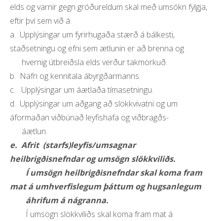
elds og varnir gegn gróðureldum skal með umsókn fylgja,
Lækir og vötn
Fundagerðir heilbrigðisnefndar
eftir því sem við á:
Strendur
Skipurit og samþykktir
a. Upplýsingar um fyrirhugaða stærð á bálkesti,
Umferðarhávaði
staðsetningu og efni sem ætlunin er að brenna og
Skipurit og samþykktir heilbrigðiseftirlitsins
Áramótabrennur
hvernig útbreiðsla elds verður takmörkuð.
Gjaldskrá
b. Nafn og kennitala ábyrgðarmanns.
c. Upplýsingar um áætlaða tímasetningu.
Vegna leyfisveitinga, eftirlits og annarra gjalda
d. Upplýsingar um aðgang að slökkvivatni og um
Ársreikningar
áformaðan viðbúnað leyfishafa og við­bragðs-
Ársreikningar heilbrigðiseftirlitsins
áætlun.
e. Afrit (starfs)leyfis/umsagnar
Starfsfólk
heilbrigðisnefndar og umsögn slökkviliðs.
Yfirlit og upplýsingar um starfsfólk
Í umsögn heilbrigðisnefndar skal koma fram
mat á umhverfislegum þáttum og hugsanlegum
Ársskýrslur
áhrifum á nágranna.
Ársskýrslur heilbrigðiseftirlitsins
Í umsögn slökkviliðs skal koma fram mat á